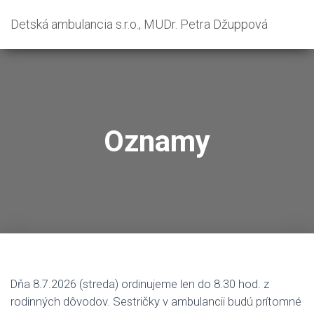
Detská ambulancia s.r.o., MUDr. Petra Džuppová
Oznamy
Dňa 8.7.2026 (streda) ordinujeme len do 8.30 hod. z
rodinných dôvodov. Sestričky v ambulancii budú prítomné