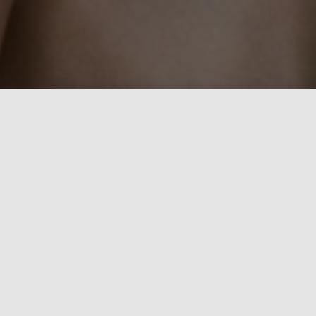
MUDr. Petra Džuppová
všeobecný lekár pre deti a dorast
Vzdelanie
pediatria, homeopatia
Daniela Zámečníková
detská sestra
Ivana Bilačičová