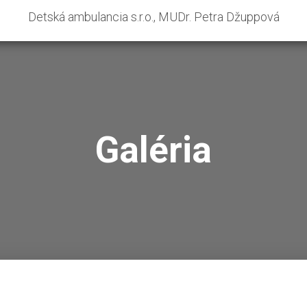
Detská ambulancia s.r.o., MUDr. Petra Džuppová
Galéria